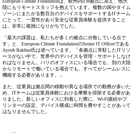
European Climate Foundationは、欧州内の8拠点に加え、他大
陸にもリモートスタッフを抱えています。複数の国やタイム
ゾーンにまたがる数百台のデバイスをサポートするITチーム
にとって、一貫性があり安全な従業員体験を提供すること
は、非常に複雑になりがちでした。
「最大の課題は、私たちが多くの拠点に分散している点で
す」と、European Climate FoundationのSenior IT Officerである
Ayoub Bakhtar氏は述べています。「各拠点に常駐したITリソ
ースがない中で、世界中のデバイスを管理・サポートしなけ
ればなりません。パリのオフィスにいる場合でも、別の大陸
からリモートで働いている場合でも、すべてがシームレスに
機能する必要があります。」
また、従業員は拠点間の移動や異なる場所での勤務が多いた
め、ITチームは従業員体験における摩擦を排除する必要があ
りました。新しいオフィスに到着した際に、Wi-Fi接続やプ
リンターの設定、デバイス構成に時間を費やすことがあって
はなりませんでした。