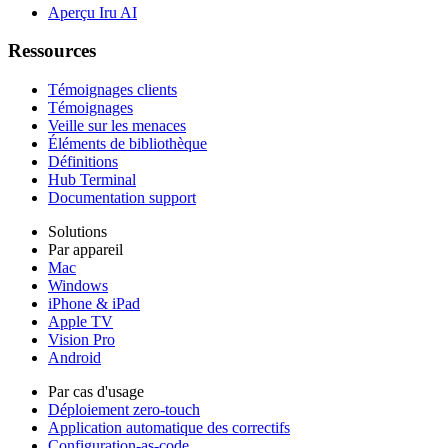
Aperçu Iru AI
Ressources
Témoignages clients
Témoignages
Veille sur les menaces
Éléments de bibliothèque
Définitions
Hub Terminal
Documentation support
Solutions
Par appareil
Mac
Windows
iPhone & iPad
Apple TV
Vision Pro
Android
Par cas d'usage
Déploiement zero-touch
Application automatique des correctifs
Configuration-as-code